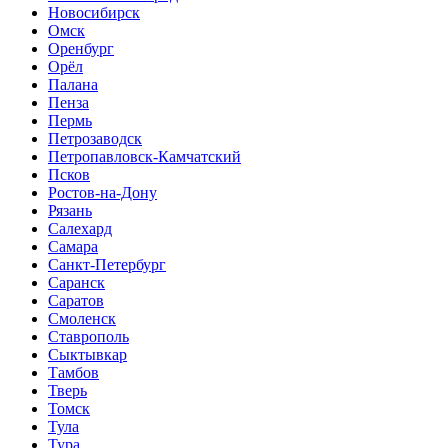
Новосибирск
Омск
Оренбург
Орёл
Палана
Пенза
Пермь
Петрозаводск
Петропавловск-Камчатский
Псков
Ростов-на-Дону
Рязань
Салехард
Самара
Санкт-Петербург
Саранск
Саратов
Смоленск
Ставрополь
Сыктывкар
Тамбов
Тверь
Томск
Тула
Тура