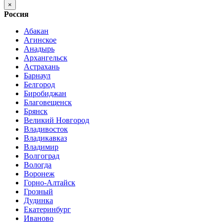
×
Россия
Абакан
Агинское
Анадырь
Архангельск
Астрахань
Барнаул
Белгород
Биробиджан
Благовещенск
Брянск
Великий Новгород
Владивосток
Владикавказ
Владимир
Волгоград
Вологда
Воронеж
Горно-Алтайск
Грозный
Дудинка
Екатеринбург
Иваново